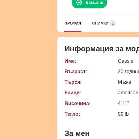
Бакшиш
ПРОФИЛ
СНИМКИ
1
Информация за мо
Име:
Cassie
Възраст:
20 годин
Търся:
Мъже
Езици:
american
Височина:
4'11"
Тегло:
99 lb
За мен