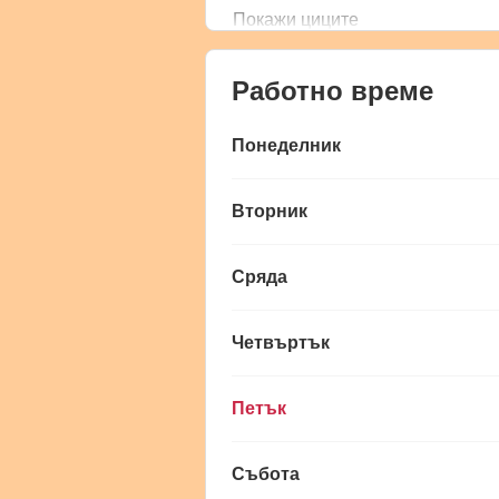
Покажи циците
Работно време
Понеделник
Вторник
Сряда
Четвъртък
Петък
Събота