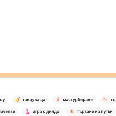
шоу
танцуваща
мастурбиране
тъ
lovense
игра с дилдо
търкане на путки