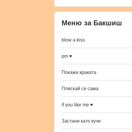
Меню за Бакшиш
blow a kiss
pm ♥
Покажи краката
Пляскай се сама
if you like me ♥
Застани като куче