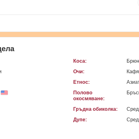
дела
Коса:
Брюн
и
Очи:
Кафя
Етнос:
Азиа
Полово
Бръс
окосмяване:
Гръдна обиколка:
Сред
Дупе:
Сред