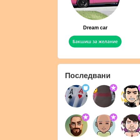
Dream car
Бакшиш за желание
Последвани