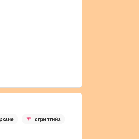
ркане
стриптийз