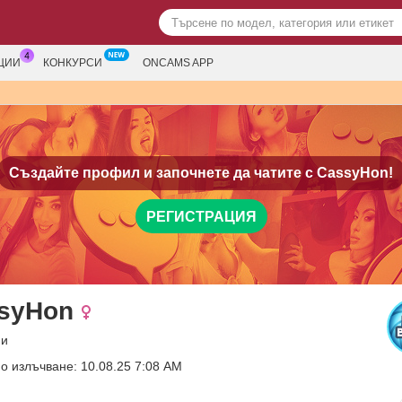
ЦИИ
КОНКУРСИ
ONCAMS APP
Създайте профил и започнете да чатите с
CassyHon!
РЕГИСТРАЦИЯ
syHon
ни
о излъчване: 10.08.25 7:08 AM