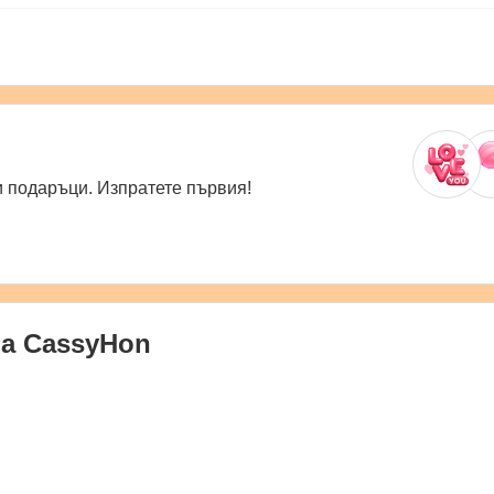
 подаръци. Изпратете първия!
на
CassyHon