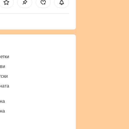
етки
ви
тски
ната
нa
нa