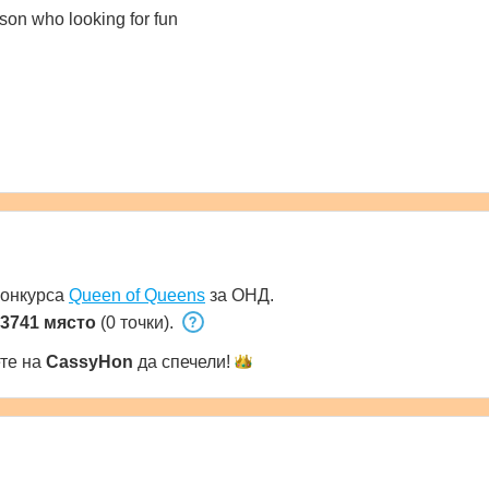
son who looking for fun
конкурса
Queen of Queens
за ОНД.
3741 място
(0 точки).
ете на
CassyHon
да
спечели!