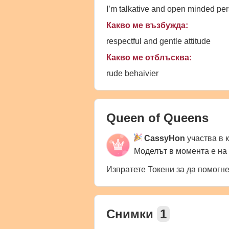
I’m talkative and open minded per
Какво ме възбужда:
respectful and gentle attitude
Какво ме отблъсква:
rude behaivier
Queen of Queens
CassyHon
участва в 
Моделът в момента е на
Изпратете Токени за да помогн
Снимки
1