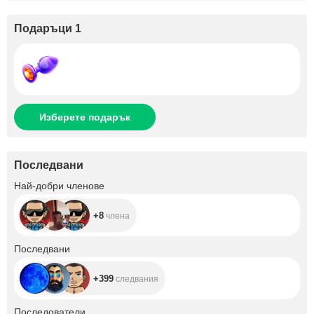
Подаръци 1
Изберете подарък
Последвани
+8
Най-добри членове
+8
члена
+399
Последвани
+399
следвания
+1.8K
Последователи