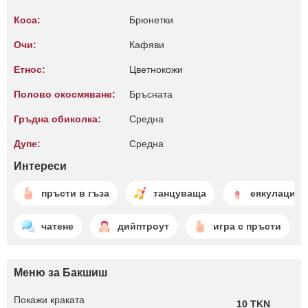
Коса:
Брюнетки
Очи:
Кафяви
Етнос:
Цветнокожи
Полово окосмяване:
Бръсната
Гръдна обиколка:
Среднa
Дупе:
Среднa
Интереси
пръсти в гъза
танцуваща
еякулация
чатене
дийптроут
игра с пръсти
Меню за Бакшиш
Покажи краката
10 TKN