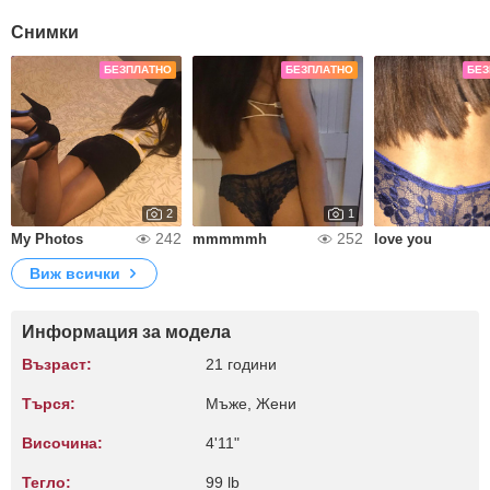
Снимки
БЕЗПЛАТНО
БЕЗПЛАТНО
БЕЗ
2
1
242
252
My Photos
mmmmmh
love you
Виж всички
Информация за модела
Възраст:
21 години
Търся:
Мъже, Жени
Височина:
4'11"
Тегло:
99 lb