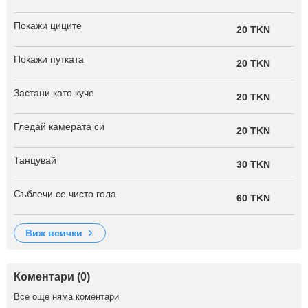
Покажи циците
20 TKN
Покажи путката
20 TKN
Застани като куче
20 TKN
Гледай камерата си
20 TKN
Танцувай
30 TKN
Съблечи се чисто гола
60 TKN
виж всички
Коментари (0)
Все още няма коментари