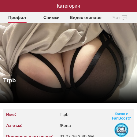
Категории
Ttpb
Профил
Снимки
Видеоклипове
Чат
Ttpb
Име:
Ttpb
Какво е
FanBoost?
Аз съм:
Жена
Последно излъчване:
31.07.26 2:40 AM