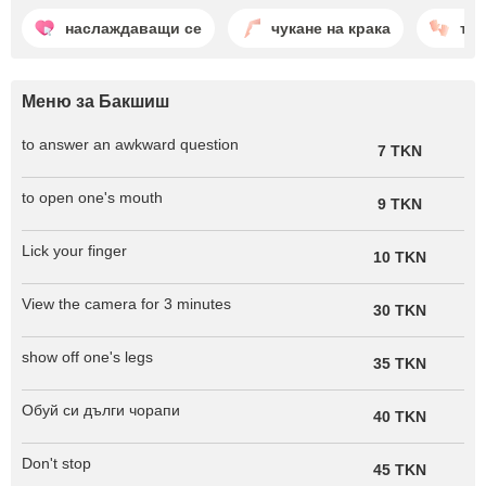
наслаждаващи се
чукане на крака
тъ
Меню за Бакшиш
to answer an awkward question
7 TKN
to open one's mouth
9 TKN
Lick your finger
10 TKN
View the camera for 3 minutes
30 TKN
show off one's legs
35 TKN
Обуй си дълги чорапи
40 TKN
Don't stop
45 TKN