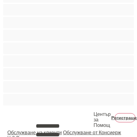
Колежанки
Латиноамериканки
Мацки
Миньонки
Мускулести
Пушещи жени
Цветнокожи
Червенокоси
Център
Регистраци
за
Помощ
Oбслужване на клиенти
Обслужване от Консиерж