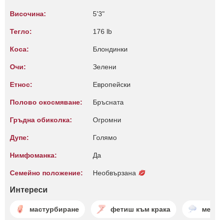
Височина:
5'3"
Тегло:
176 lb
Коса:
Блондинки
Очи:
Зелени
Етнос:
Европейски
Полово окосмяване:
Бръсната
Гръдна обиколка:
Огромни
Дупе:
Голямо
Нимфоманка:
Да
Семейно положение:
Необвързана
Интереси
мастурбиране
фетиш към крака
мечт