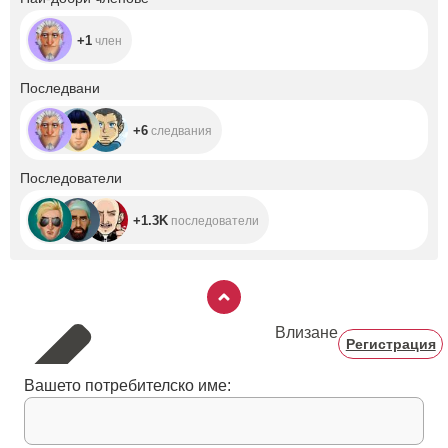
+1
член
+6
Последвани
+6
следвания
+1.3K
Последователи
+1.3K
последователи
Влизане
Регистрация
Вашето потребителско име: