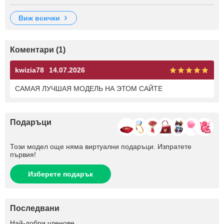
виж всички
Коментари (1)
kwizia78
14.07.2026
САМАЯ ЛУЧШАЯ МОДЕЛЬ НА ЭТОМ САЙТЕ
Подаръци
Този модел още няма виртуални подаръци. Изпратете
първия!
Изберете подарък
Последвани
+1
Най-добри членове