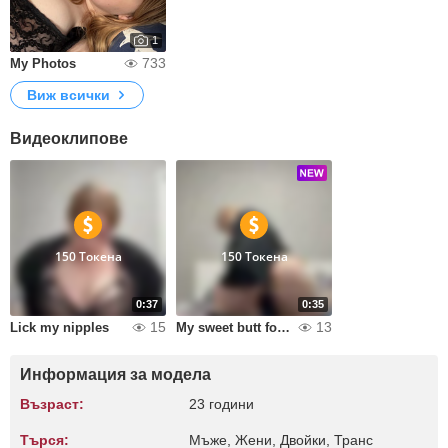
1
733
My Photos
Виж всички
Видеоклипове
150 Токена
150 Токена
0:37
0:35
15
13
Lick my nipples
My sweet butt for you
Информация за модела
Възраст:
23 години
Търся:
Мъже, Жени, Двойки, Транс