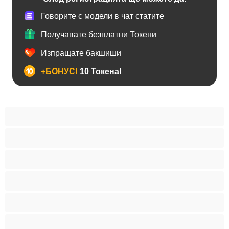
Говорите с модели в чат статите
Получавате безплатни Токени
Изпращате бакшиши
+БОНУС!
10 Токена!
Азиатки
Бабички
Блондинки
Брюнетки
Домакини
Играчки